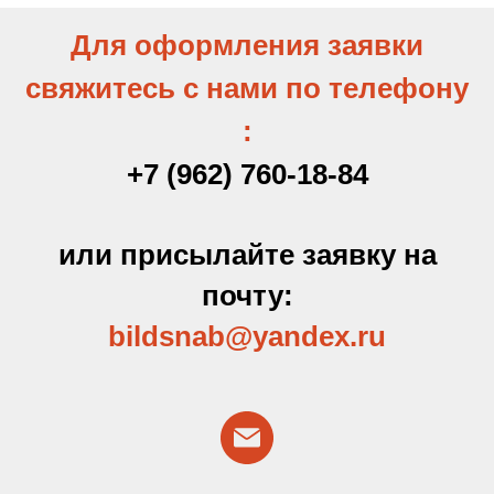
менее
Для оформления заявки
свяжитесь с нами по телефону
Удельный вес (г/м2)
270
:
Прочность при разрыве, не менее:
62/48
+7 (962) 760-18-84
в продольном направлении / в
поперечном направлении
или присылайте заявку на
Гибкость на брусе (радиус
нет
почту:
закругления 5 мм) при
разрушений
отрицательной температуре
bildsnab@yandex
.ru